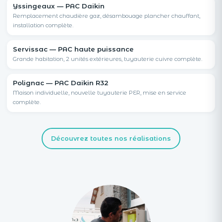
Yssingeaux — PAC Daikin
PAC
Remplacement chaudière gaz, désambouage plancher chauffant,
installation complète.
Servissac — PAC haute puissance
PAC
Grande habitation, 2 unités extérieures, tuyauterie cuivre complète.
Polignac — PAC Daikin R32
PAC
Maison individuelle, nouvelle tuyauterie PER, mise en service
complète.
Découvrez toutes nos réalisations