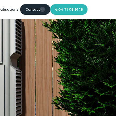
Contact
04 71 08 91 18
alisations
→